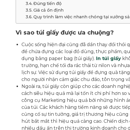
Đúng tiến độ
Giá cả ổn định
Quy trình làm việc nhanh chóng tại xưởng sả
Vì sao túi giấy được ưa chuộng?
Cuộc sống hiện đại cũng đã dần thay đổi thói q
để chứa đựng các loại đồ dùng, thực phẩm, quà 
dụng bằng paper bag (túi giấy).
In túi giấy
khô
trường, hạn chế tối đa rác thải từ nilon và n
lịch sự. Việc sử dụng túi giấy để đựng quà 
cho người nhận cảm giác chu đáo, tôn trọng v
Ngoài ra, túi giấy còn giúp cho các doanh ng
cách siêu hiệu quả mà lại tốn ít chi phí hơn s
công cụ Marketing hiệu quả bởi những hình ản
của túi. Các khách hàng tiềm năng sẽ được ti
củng cố sự tin tưởng, giá trị thương hiệu cũn
hút bắt mắt thì hiệu quả càng cao. Chiến dịc
nhiều dấu ấn trên thị trường kinh doanh cho