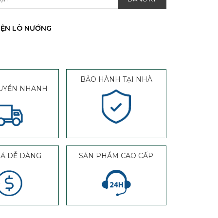
IỆN LÒ NƯỚNG
BẢO HÀNH TẠI NHÀ
UYỂN NHANH
RẢ DỄ DÀNG
SẢN PHẨM CAO CẤP