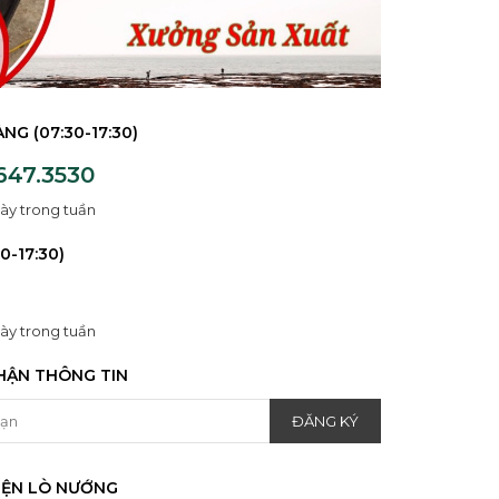
NG (07:30-17:30)
647.3530
ày trong tuần
0-17:30)
ày trong tuần
HẬN THÔNG TIN
IỆN LÒ NƯỚNG