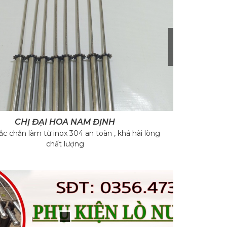
›
CHỊ ĐẠI HOA NAM ĐỊNH
c chắn làm từ inox 304 an toàn , khá hài lòng
bánh răng 
chất lượng