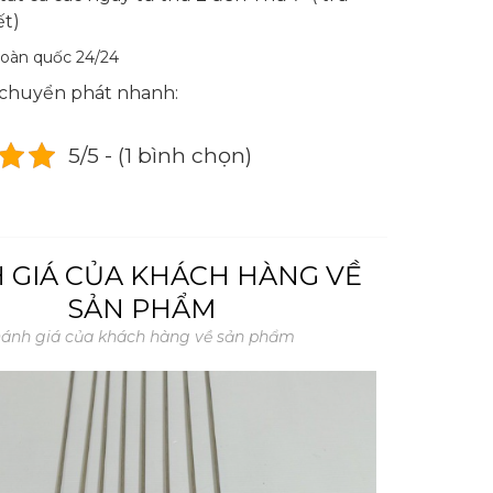
ết)
toàn quốc 24/24
 chuyển phát nhanh:
5/5 - (1 bình chọn)
 GIÁ CỦA KHÁCH HÀNG VỀ
SẢN PHẨM
ánh giá của khách hàng về sản phẩm