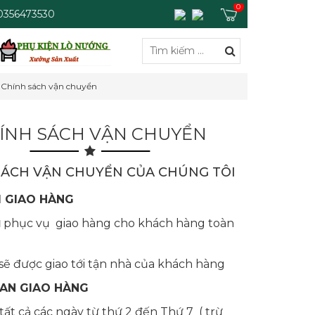
0
 0356473530
Chính sách vận chuyển
ÍNH SÁCH VẬN CHUYỂN
SÁCH VẬN CHUYỂN CỦA CHÚNG TÔI
I GIAO HÀNG
phục vụ giao hàng cho khách hàng toàn
I
ẽ được giao tới tận nhà của khách hàng
GIAN GIAO HÀNG
tất cả các ngày từ thứ 2 đến Thứ 7 ( trừ