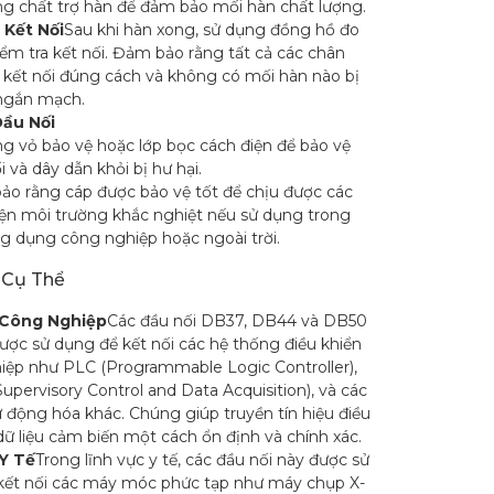
g chất trợ hàn để đảm bảo mối hàn chất lượng.
 Kết Nối
Sau khi hàn xong, sử dụng đồng hồ đo
iểm tra kết nối. Đảm bảo rằng tất cả các chân
 kết nối đúng cách và không có mối hàn nào bị
ngắn mạch.
Đầu Nối
g vỏ bảo vệ hoặc lớp bọc cách điện để bảo vệ
i và dây dẫn khỏi bị hư hại.
o rằng cáp được bảo vệ tốt để chịu được các
iện môi trường khắc nghiệt nếu sử dụng trong
g dụng công nghiệp hoặc ngoài trời.
 Cụ Thể
 Công Nghiệp
Các đầu nối DB37, DB44 và DB50
ợc sử dụng để kết nối các hệ thống điều khiển
iệp như PLC (Programmable Logic Controller),
pervisory Control and Data Acquisition), và các
tự động hóa khác. Chúng giúp truyền tín hiệu điều
dữ liệu cảm biến một cách ổn định và chính xác.
 Y Tế
Trong lĩnh vực y tế, các đầu nối này được sử
kết nối các máy móc phức tạp như máy chụp X-