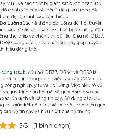
y MRI, và các thiết bị giám sát bệnh nhân. Độ
à độ chính xác của kết nối là rất quan trọng để
oạt động chính xác của thiết bị.
 Đo Lường
Các hệ thống đo lường đòi hỏi truyền
hính xác từ các cảm biến và thiết bị đo lường đến
ống thu thập và phân tích dữ liệu. Đầu nối DB37,
DB50 cung cấp nhiều chân kết nối, giúp truyền
tín hiệu đồng thời.
 cổng Dsub
, đầu nối DB37, DB44 và DB50 là
 phần quan trọng trong việc tạo cáp COM cho
 công nghiệp, y tế và đo lường. Việc hiểu rõ về
 và quy trình hàn kết nối sẽ giúp đảm bảo các
h xác, ổn định và đáng tin cậy. Sử dụng các đầu
g chỉ giúp kết nối các thiết bị một cách hiệu quả
 cao độ tin cậy và hiệu suất của hệ thống
5/5 - (1 bình chọn)