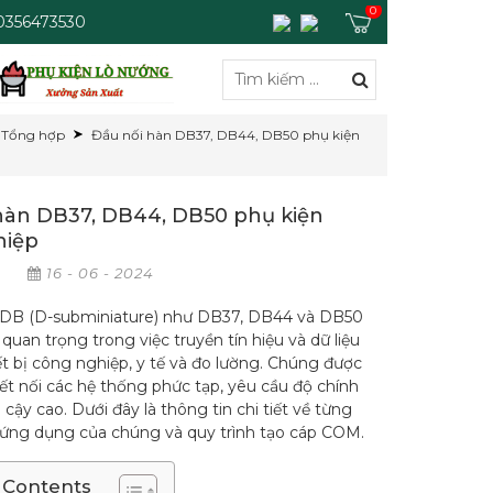
0
 0356473530
Tổng hợp
Đầu nối hàn DB37, DB44, DB50 phụ kiện
hàn DB37, DB44, DB50 phụ kiện
hiệp
p
16 - 06 - 2024
 DB (D-subminiature) như DB37, DB44 và DB50
 quan trọng trong việc truyền tín hiệu và dữ liệu
ết bị công nghiệp, y tế và đo lường. Chúng được
kết nối các hệ thống phức tạp, yêu cầu độ chính
n cậy cao. Dưới đây là thông tin chi tiết về từng
i, ứng dụng của chúng và quy trình tạo cáp COM.
 Contents