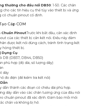
ng thường cho đầu nối DB50
: 1-50. Các chân
 cho các tín hiệu cụ thể tùy vào thiết bị và ứng
 có chuẩn pinout cố định.
 Tạo Cáp COM
h Chuẩn Pinout
Trước khi bắt đầu, cần xác định
out của các thiết bị cần kết nối. Điều này đảm
hân được kết nối đúng cách, tránh tình trạng kết
y hỏng thiết bị.
ị Dụng Cụ
ối DB (DB37, DB44, DB50)
n phù hợp (độ dài, số lượng dây)
àn
t dây
ồ đo điện (để kiểm tra kết nối)
 Dẫn
y dẫn thành các đoạn có chiều dài phù hợp.
ng dây dẫn vào các chân tương ứng của đầu nối
o chuẩn pinout đã xác định. Đảm bảo mỗi mối
ắc chắn và không bị hở.