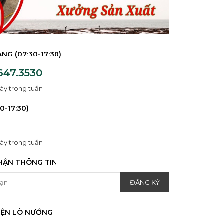
NG (07:30-17:30)
647.3530
ày trong tuần
0-17:30)
ày trong tuần
HẬN THÔNG TIN
IỆN LÒ NƯỚNG