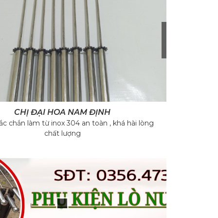
›
ANH NGUYỄN BẢY
bánh răng thép rất cứng chắc và đạt , lắp rất khít với ổ ốc