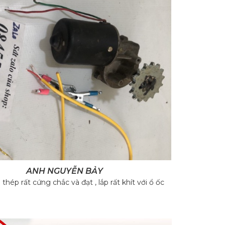
›
ANH NGUYỄN BẢY
thép rất cứng chắc và đạt , lắp rất khít với ổ ốc
chất lư