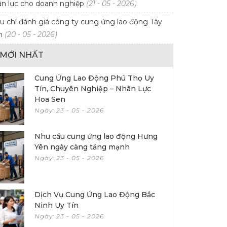
n lực cho doanh nghiệp
(21 - 05 - 2026)
u chí đánh giá công ty cung ứng lao động Tây
ín
(20 - 05 - 2026)
T MỚI NHẤT
Cung Ứng Lao Động Phú Thọ Uy
Tín, Chuyên Nghiệp – Nhân Lực
Hoa Sen
Ngày: 23 - 05 - 2026
Nhu cầu cung ứng lao động Hưng
Yên ngày càng tăng mạnh
Ngày: 23 - 05 - 2026
Dịch Vụ Cung Ứng Lao Động Bắc
Ninh Uy Tín
Ngày: 23 - 05 - 2026