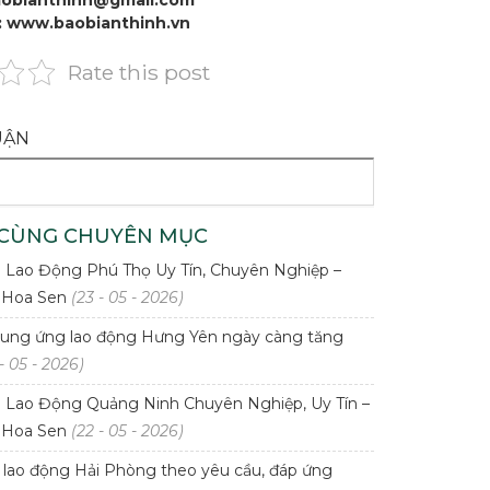
baobianthinh@gmail.com
: www.baobianthinh.vn
Rate this post
UẬN
 CÙNG CHUYÊN MỤC
Lao Động Phú Thọ Uy Tín, Chuyên Nghiệp –
 Hoa Sen
(23 - 05 - 2026)
ung ứng lao động Hưng Yên ngày càng tăng
- 05 - 2026)
Lao Động Quảng Ninh Chuyên Nghiệp, Uy Tín –
 Hoa Sen
(22 - 05 - 2026)
lao động Hải Phòng theo yêu cầu, đáp ứng