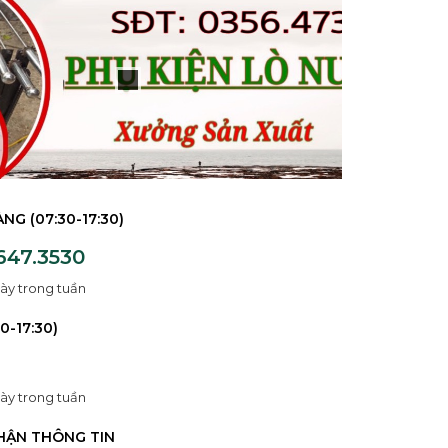
NG (07:30-17:30)
647.3530
ày trong tuần
0-17:30)
ày trong tuần
HẬN THÔNG TIN