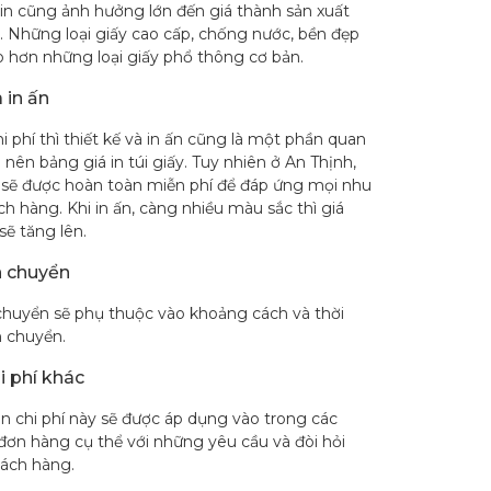
i in cũng ảnh hưởng lớn đến giá thành sản xuất
 Những loại giấy cao cấp, chống nước, bền đẹp
o hơn những loại giấy phổ thông cơ bản.
 in ấn
i phí thì thiết kế và in ấn cũng là một phần quan
 nên bảng giá in túi giấy. Tuy nhiên ở An Thịnh,
kế sẽ được hoàn toàn miễn phí để đáp ứng mọi nhu
h hàng. Khi in ấn, càng nhiều màu sắc thì giá
sẽ tăng lên.
n chuyển
 chuyển sẽ phụ thuộc vào khoảng cách và thời
n chuyển.
i phí khác
 chi phí này sẽ được áp dụng vào trong các
đơn hàng cụ thể với những yêu cầu và đòi hỏi
hách hàng.