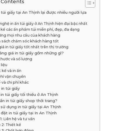
 Contents
 túi giấy tại An Thịnh lại được nhiều người lựa
ghệ in ấn túi giấy ở An Thịnh hiện đại bậc nhất
 kế các ấn phẩm túi miễn phí, đẹp, đa dạng
ứng mọi nhu cầu của khách hàng
h sách chăm sóc khách hàng tốt
iá in túi giấy tốt nhất trên thị trường
ảng giá in túi giấy gồm những gì?
thước và số lượng
 liệu
t kế và in ấn
phí vận chuyển
 và chi phí khác
in túi giấy
in túi giấy tối thiểu ở An Thịnh
ần in túi giấy shop thời trang?
 sử dụng in túi giấy tại An Thịnh
 đặt in túi giấy tại In An Thịnh
1: Liên hệ và tư vấn
 2: Thiết kế
 3: Chốt hợp đồng