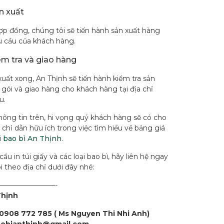
n xuất
ợp đồng, chúng tôi sẽ tiến hành sản xuất hàng
êu cầu của khách hàng.
ểm tra và giao hàng
xuất xong, An Thịnh sẽ tiến hành kiểm tra sản
gói và giao hàng cho khách hàng tại địa chỉ
u.
hông tin trên, hi vọng quý khách hàng sẽ có cho
chỉ dẫn hữu ích trong việc tìm hiểu về bảng giá
i
bao bì An Thịnh
.
ầu in túi giấy và các loại bao bì, hãy liên hệ ngay
i theo địa chỉ dưới đây nhé:
————————-
Thịnh
 0908 772 785 ( Ms Nguyen Thi Nhi Anh)