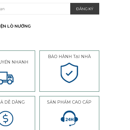
IỆN LÒ NƯỚNG
BẢO HÀNH TẠI NHÀ
UYỂN NHANH
RẢ DỄ DÀNG
SẢN PHẨM CAO CẤP