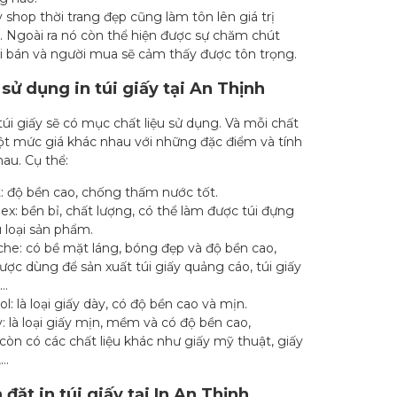
ấy shop thời trang đẹp cũng làm tôn lên giá trị
. Ngoài ra nó còn thể hiện được sự chăm chút
i bán và người mua sẽ cảm thấy được tôn trọng.
 sử dụng in túi giấy tại An Thịnh
túi giấy sẽ có mục chất liệu sử dụng. Và mỗi chất
một mức giá khác nhau với những đặc điểm và tính
au. Cụ thể:
t: độ bền cao, chống thấm nước tốt.
ex: bền bỉ, chất lượng, có thể làm được túi đựng
 loại sản phẩm.
he: có bề mặt láng, bóng đẹp và độ bền cao,
ợc dùng để sản xuất túi giấy quảng cáo, túi giấy
,…
ol: là loại giấy dày, có độ bền cao và mịn.
y: là loại giấy mịn, mềm và có độ bền cao,
 còn có các chất liệu khác như giấy mỹ thuật, giấy
,…
 đặt in túi giấy tại In An Thịnh