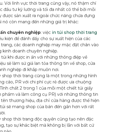
ếu. Với lĩnh vực thời trang cũng vậy, nó thậm chí
 đầu tư kỹ lưỡng và tối đa nhất có thể bởi mỗi
ấy được sản xuất ra ngoài chức năng chứa đựng
ì nó còn mang đến những giá trị khác:
 ấn chuyên nghiệp
: việc
in túi shop thời trang
ều kiện để đánh dấy cho sự xuất hiện của các
i trang, các doanh nghiệp may mặc đặt chân vào
g kinh doanh chuyên nghiệp.
 túi khi được in ấn với những thông điệp về
ệu sẽ làm sứ giả lan tỏa thông tin về shop, cửa
anh nghiệp đi khắp muôn nơi.
ấy shop thời trang cũng là một trong những hình
g cáo, PR với chi phí cực rẻ được ưa chuộng
 Tính chất 2 trong 1 của mỗi một chiết túi giấy
n phẩm và làm công cụ PR) với những thông tin
 tên thương hiệu, địa chỉ cửa hàng được thể hiện
túi sẽ mang shop của bán đến gần hơn với rất
ời.
ấy shop thời trang độc quyền cũng tạo nên đặc
ng, tạo sự khác biệt mà không bị lẫn với bất cứ
g nào.