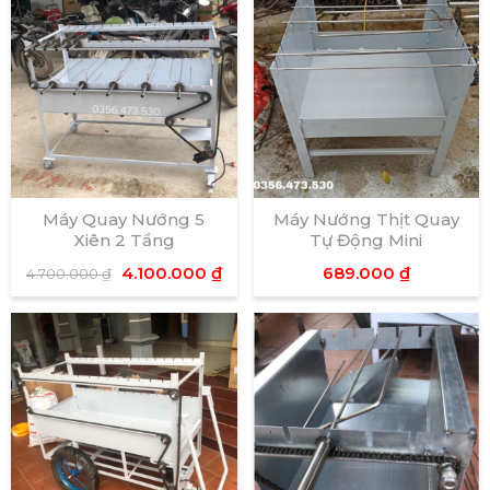
Máy Quay Nướng 5
Máy Nướng Thịt Quay
Xiên 2 Tầng
Tự Động Mini
4.100.000
₫
689.000
₫
4.700.000
₫