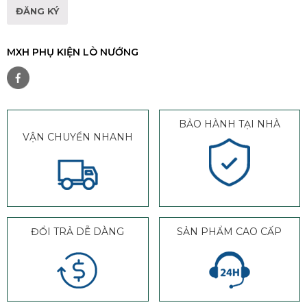
MXH PHỤ KIỆN LÒ NƯỚNG
BẢO HÀNH TẠI NHÀ
VẬN CHUYỂN NHANH
ĐỔI TRẢ DỄ DÀNG
SẢN PHẨM CAO CẤP