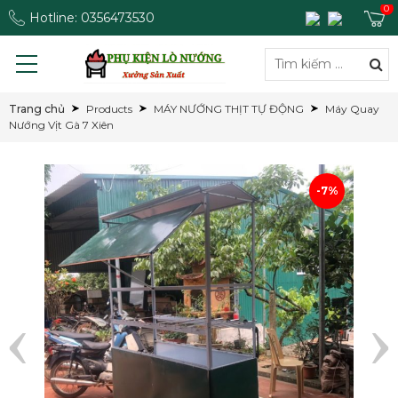
0
Hotline: 0356473530
Trang chủ
Products
MÁY NƯỚNG THỊT TỰ ĐỘNG
Máy Quay
Nướng Vịt Gà 7 Xiên
-7%