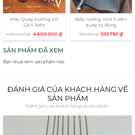
Máy Quay Nướng Vịt
Bếp nướng mini 5 xiên
Gà 5 Xiên
quay tự động
4.600.000
₫
535.750
₫
4.900.000
₫
565.000
₫
SẢN PHẨM ĐÃ XEM
Bạn chưa xem sản phẩm nào
ĐÁNH GIÁ CỦA KHÁCH HÀNG VỀ
SẢN PHẨM
Đánh giá của khách hàng về sản phẩm