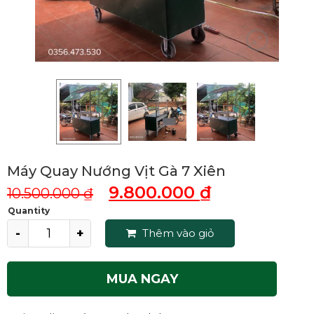
Máy Quay Nướng Vịt Gà 7 Xiên
9.800.000
₫
10.500.000
₫
Quantity
Thêm vào giỏ
MUA NGAY