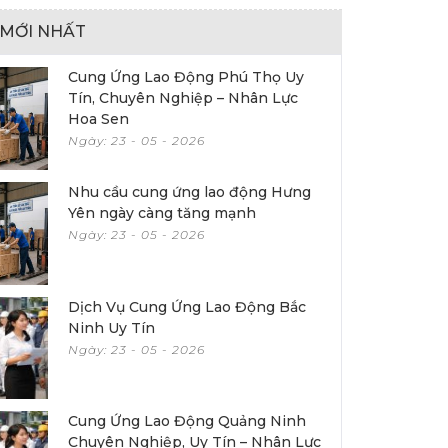
T MỚI NHẤT
Cung Ứng Lao Động Phú Thọ Uy
Tín, Chuyên Nghiệp – Nhân Lực
Hoa Sen
Ngày: 23 - 05 - 2026
Nhu cầu cung ứng lao động Hưng
Yên ngày càng tăng mạnh
Ngày: 23 - 05 - 2026
Dịch Vụ Cung Ứng Lao Động Bắc
Ninh Uy Tín
Ngày: 23 - 05 - 2026
Cung Ứng Lao Động Quảng Ninh
Chuyên Nghiệp, Uy Tín – Nhân Lực