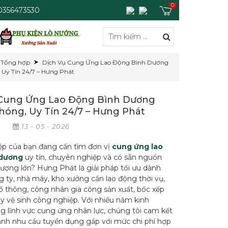
0
 0356473530
Tổng hợp
Dịch Vụ Cung Ứng Lao Động Bình Dương
Uy Tín 24/7 – Hưng Phát
 Cung Ứng Lao Động Bình Dương
óng, Uy Tín 24/7 – Hưng Phát
p
13 - 05 - 2026
p của bạn đang cần tìm đơn vị
cung ứng lao
 dương
uy tín, chuyên nghiệp và có sẵn nguồn
lượng lớn? Hưng Phát là giải pháp tối ưu dành
g ty, nhà máy, kho xưởng cần lao động thời vụ,
ổ thông, công nhân gia công sản xuất, bốc xếp
y vệ sinh công nghiệp. Với nhiều năm kinh
g lĩnh vực cung ứng nhân lực, chúng tôi cam kết
nh nhu cầu tuyển dụng gấp với mức chi phí hợp