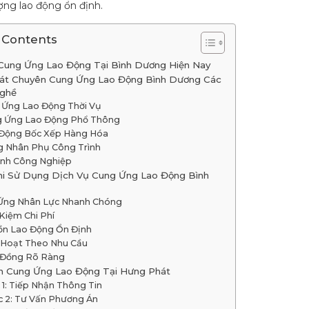
ượng lao động ổn định.
 Contents
Cung Ứng Lao Động Tại Bình Dương Hiện Nay
át Chuyên Cung Ứng Lao Động Bình Dương Các
ghề
 Ứng Lao Động Thời Vụ
 Ứng Lao Động Phổ Thông
Động Bốc Xếp Hàng Hóa
 Nhân Phụ Công Trình
inh Công Nghiệp
Khi Sử Dụng Dịch Vụ Cung Ứng Lao Động Bình
Ứng Nhân Lực Nhanh Chóng
 Kiệm Chi Phí
n Lao Động Ổn Định
 Hoạt Theo Nhu Cầu
 Đồng Rõ Ràng
h Cung Ứng Lao Động Tại Hưng Phát
 1: Tiếp Nhận Thông Tin
 2: Tư Vấn Phương Án