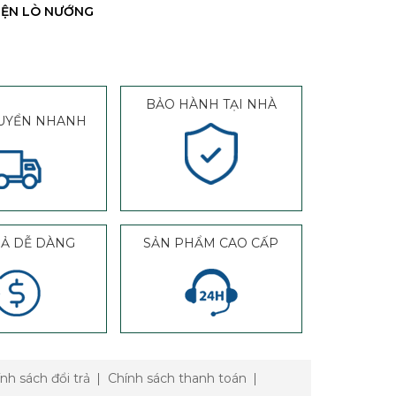
IỆN LÒ NƯỚNG
BẢO HÀNH TẠI NHÀ
UYỂN NHANH
RẢ DỄ DÀNG
SẢN PHẨM CAO CẤP
nh sách đổi trả
Chính sách thanh toán