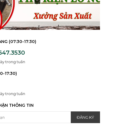
NG (07:30-17:30)
647.3530
ày trong tuần
0-17:30)
ày trong tuần
HẬN THÔNG TIN