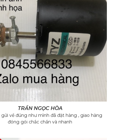
›
TRẦN NGỌC HÒA
gửi về đúng như mình đã đặt hàng , giao hàng
Xiêm chắ
đóng gói chắc chắn và nhanh