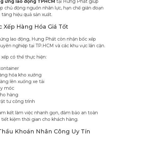
g ứng lao động TPHCM
tại Hưng Phát giúp
p chủ động nguồn nhân lực, hạn chế gián đoạn
 tăng hiệu quả sản xuất.
 Xếp Hàng Hóa Giá Tốt
ứng lao động, Hưng Phát còn nhận bốc xếp
uyên nghiệp tại TP.HCM và các khu vực lân cận.
xếp có thể thực hiện:
container
àng hóa kho xưởng
àng lên xuống xe tải
áy móc
kho hàng
ật tư công trình
am kết làm việc nhanh gọn, đảm bảo an toàn
tiết kiệm thời gian cho khách hàng.
Thầu Khoán Nhân Công Uy Tín