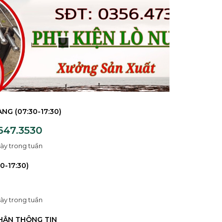
NG (07:30-17:30)
647.3530
ày trong tuần
0-17:30)
ày trong tuần
HẬN THÔNG TIN