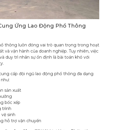
 Cung Ứng Lao Động Phổ Thông
ổ thông luôn đóng vai trò quan trọng trong hoạt
ất và vận hành của doanh nghiệp. Tuy nhiên, việc
à duy trì nhân sự ổn định là bài toán khó với
y.
ung cấp đội ngũ lao động phổ thông đa dạng
 như:
n sản xuất
xưởng
g bốc xếp
 trình
 vệ sinh
g hỗ trợ vận chuyển