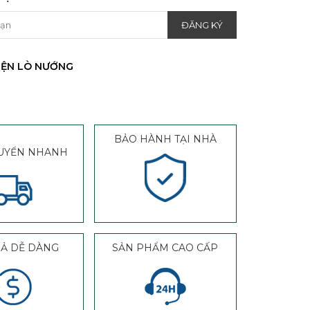
IỆN LÒ NƯỚNG
BẢO HÀNH TẠI NHÀ
UYỂN NHANH
RẢ DỄ DÀNG
SẢN PHẨM CAO CẤP