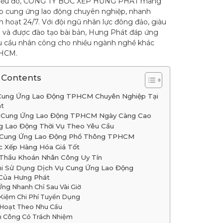
điều đó, CÔNG TY BỐC XẾP HƯNG PHÁT mang
áp cung ứng lao động chuyên nghiệp, nhanh
h hoạt 24/7. Với đội ngũ nhân lực đông đảo, giàu
 và được đào tạo bài bản, Hưng Phát đáp ứng
u cầu nhân công cho nhiều ngành nghề khác
.HCM.
 Contents
Cung Ứng Lao Động TPHCM Chuyên Nghiệp Tại
t
 Cung Ứng Lao Động TPHCM Ngày Càng Cao
 Lao Động Thời Vụ Theo Yêu Cầu
 Cung Ứng Lao Động Phổ Thông TPHCM
 Xếp Hàng Hóa Giá Tốt
 Thầu Khoán Nhân Công Uy Tín
Khi Sử Dụng Dịch Vụ Cung Ứng Lao Động
ủa Hưng Phát
ng Nhanh Chỉ Sau Vài Giờ
 Kiệm Chi Phí Tuyển Dụng
 Hoạt Theo Nhu Cầu
 Công Có Trách Nhiệm