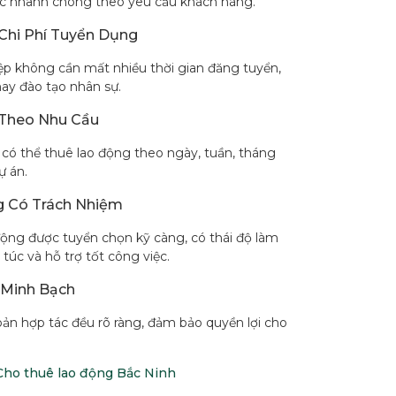
ực nhanh chóng theo yêu cầu khách hàng.
 Chi Phí Tuyển Dụng
p không cần mất nhiều thời gian đăng tuyển,
ay đào tạo nhân sự.
 Theo Nhu Cầu
có thể thuê lao động theo ngày, tuần, tháng
ự án.
 Có Trách Nhiệm
ộng được tuyển chọn kỹ càng, có thái độ làm
túc và hỗ trợ tốt công việc.
Minh Bạch
oản hợp tác đều rõ ràng, đảm bảo quyền lợi cho
Cho thuê lao động Bắc Ninh