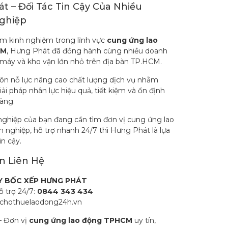
t – Đối Tác Tin Cậy Của Nhiều
ghiệp
ăm kinh nghiệm trong lĩnh vực
cung ứng lao
CM
, Hưng Phát đã đồng hành cùng nhiều doanh
 máy và kho vận lớn nhỏ trên địa bàn TP.HCM.
uôn nỗ lực nâng cao chất lượng dịch vụ nhằm
i pháp nhân lực hiệu quả, tiết kiệm và ổn định
àng.
ghiệp của bạn đang cần tìm đơn vị cung ứng lao
 nghiệp, hỗ trợ nhanh 24/7 thì Hưng Phát là lựa
n cậy.
n Liên Hệ
Y BỐC XẾP HƯNG PHÁT
ỗ trợ 24/7:
0844 343 434
 chothuelaodong24h.vn
– Đơn vị
cung ứng lao động TPHCM
uy tín,