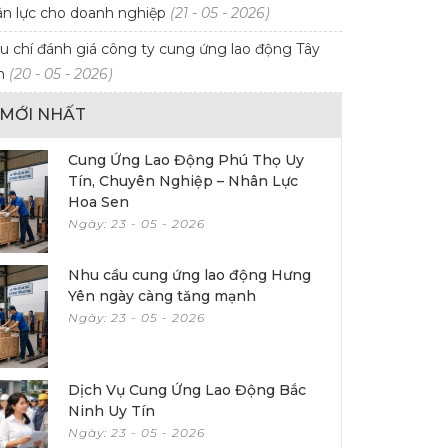
n lực cho doanh nghiệp
(21 - 05 - 2026)
u chí đánh giá công ty cung ứng lao động Tây
ín
(20 - 05 - 2026)
T MỚI NHẤT
Cung Ứng Lao Động Phú Thọ Uy
Tín, Chuyên Nghiệp – Nhân Lực
Hoa Sen
Ngày: 23 - 05 - 2026
Nhu cầu cung ứng lao động Hưng
Yên ngày càng tăng mạnh
Ngày: 23 - 05 - 2026
Dịch Vụ Cung Ứng Lao Động Bắc
Ninh Uy Tín
Ngày: 23 - 05 - 2026