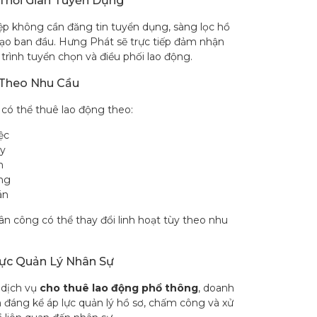
 Thời Gian Tuyển Dụng
p không cần đăng tin tuyển dụng, sàng lọc hồ
tạo ban đầu. Hưng Phát sẽ trực tiếp đảm nhận
trình tuyển chọn và điều phối lao động.
 Theo Nhu Cầu
có thể thuê lao động theo:
ệc
y
n
ng
án
n công có thể thay đổi linh hoạt tùy theo nhu
ực Quản Lý Nhân Sự
 dịch vụ
cho thuê lao động phổ thông
, doanh
 đáng kể áp lực quản lý hồ sơ, chấm công và xử