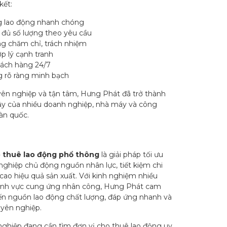
kết:
 lao động nhanh chóng
đủ số lượng theo yêu cầu
g chăm chỉ, trách nhiệm
ợp lý cạnh tranh
hách hàng 24/7
 rõ ràng minh bạch
ên nghiệp và tận tâm, Hưng Phát đã trở thành
 cậy của nhiều doanh nghiệp, nhà máy và công
oàn quốc.
 thuê lao động phổ thông
là giải pháp tối ưu
nghiệp chủ động nguồn nhân lực, tiết kiệm chi
cao hiệu quả sản xuất. Với kinh nghiệm nhiều
ĩnh vực cung ứng nhân công, Hưng Phát cam
n nguồn lao động chất lượng, đáp ứng nhanh và
uyên nghiệp.
ghiệp đang cần tìm đơn vị cho thuê lao động uy