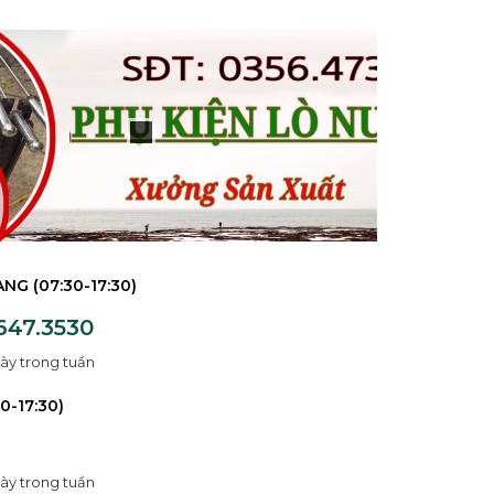
NG (07:30-17:30)
647.3530
ày trong tuần
0-17:30)
ày trong tuần