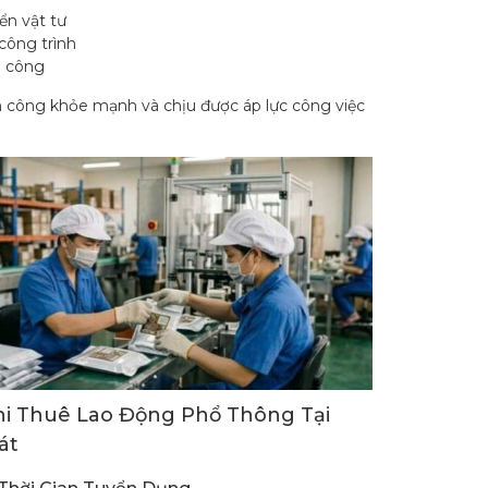
ển vật tư
công trình
i công
công khỏe mạnh và chịu được áp lực công việc
Khi Thuê Lao Động Phổ Thông Tại
át