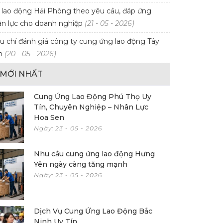
lao động Hải Phòng theo yêu cầu, đáp ứng
n lực cho doanh nghiệp
(21 - 05 - 2026)
u chí đánh giá công ty cung ứng lao động Tây
ín
(20 - 05 - 2026)
T MỚI NHẤT
Cung Ứng Lao Động Phú Thọ Uy
Tín, Chuyên Nghiệp – Nhân Lực
Hoa Sen
Ngày: 23 - 05 - 2026
Nhu cầu cung ứng lao động Hưng
Yên ngày càng tăng mạnh
Ngày: 23 - 05 - 2026
Dịch Vụ Cung Ứng Lao Động Bắc
Ninh Uy Tín