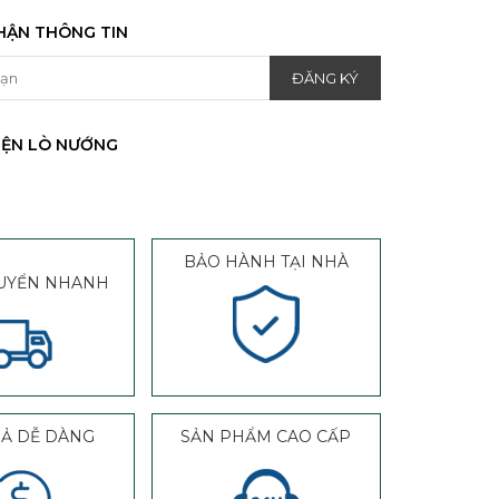
HẬN THÔNG TIN
IỆN LÒ NƯỚNG
BẢO HÀNH TẠI NHÀ
UYỂN NHANH
RẢ DỄ DÀNG
SẢN PHẨM CAO CẤP