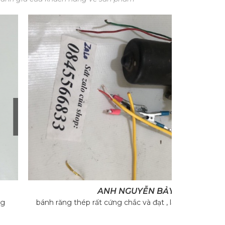
›
ANH NGUYỄN BẢY
thép rất cứng chắc và đạt , lắp rất khít với ổ ốc
chất lư