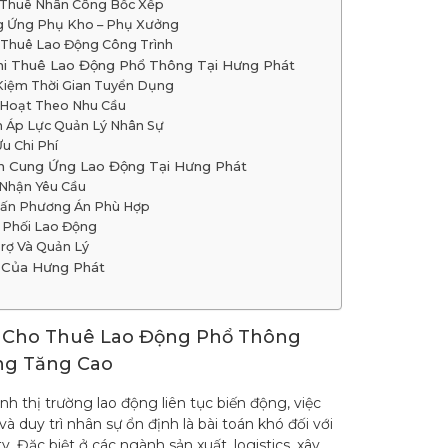
 Thuê Nhân Công Bốc Xếp
g Ứng Phụ Kho – Phụ Xưởng
 Thuê Lao Động Công Trình
Khi Thuê Lao Động Phổ Thông Tại Hưng Phát
 Kiệm Thời Gian Tuyển Dụng
 Hoạt Theo Nhu Cầu
 Áp Lực Quản Lý Nhân Sự
Ưu Chi Phí
h Cung Ứng Lao Động Tại Hưng Phát
 Nhận Yêu Cầu
Vấn Phương Án Phù Hợp
 Phối Lao Động
rợ Và Quản Lý
 Của Hưng Phát
 Cho Thuê Lao Động Phổ Thông
ng Tăng Cao
nh thị trường lao động liên tục biến động, việc
à duy trì nhân sự ổn định là bài toán khó đối với
y. Đặc biệt ở các ngành sản xuất, logistics, xây