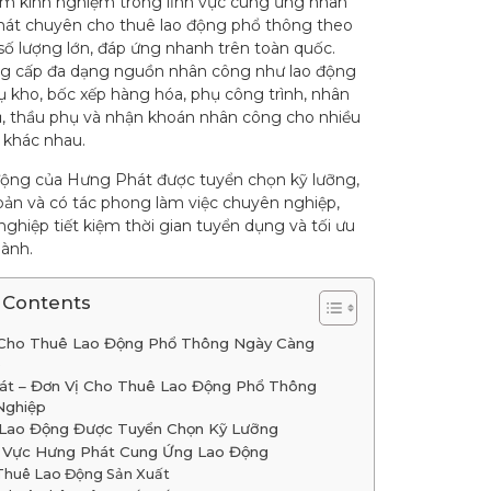
ăm kinh nghiệm trong lĩnh vực cung ứng nhân
hát chuyên cho thuê lao động phổ thông theo
số lượng lớn, đáp ứng nhanh trên toàn quốc.
g cấp đa dạng nguồn nhân công như lao động
ụ kho, bốc xếp hàng hóa, phụ công trình, nhân
ụ, thầu phụ và nhận khoán nhân công cho nhiều
khác nhau.
ộng của Hưng Phát được tuyển chọn kỹ lưỡng,
 bản và có tác phong làm việc chuyên nghiệp,
ghiệp tiết kiệm thời gian tuyển dụng và tối ưu
hành.
 Contents
Cho Thuê Lao Động Phổ Thông Ngày Càng
o
át – Đơn Vị Cho Thuê Lao Động Phổ Thông
Nghiệp
 Lao Động Được Tuyển Chọn Kỹ Lưỡng
h Vực Hưng Phát Cung Ứng Lao Động
Thuê Lao Động Sản Xuất