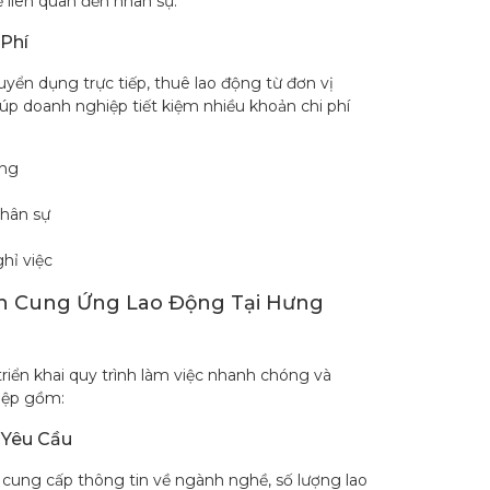
ề liên quan đến nhân sự.
 Phí
tuyển dụng trực tiếp, thuê lao động từ đơn vị
úp doanh nghiệp tiết kiệm nhiều khoản chi phí
ụng
nhân sự
m
ghỉ việc
h Cung Ứng Lao Động Tại Hưng
riển khai quy trình làm việc nhanh chóng và
iệp gồm:
 Yêu Cầu
cung cấp thông tin về ngành nghề, số lượng lao